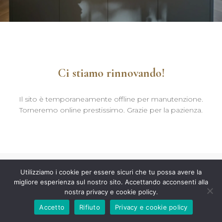
Ci stiamo rinnovando!
Il sito è temporaneamente offline per manutenzione.
Torneremo online prestissimo. Grazie per la pazienza.
Utilizziamo i cookie per essere sicuri che tu possa avere la
migliore esperienza sul nostro sito. Accettando acconsenti alla
nostra privacy e cookie policy.
Accetto
Rifiuto
Privacy e cookie policy