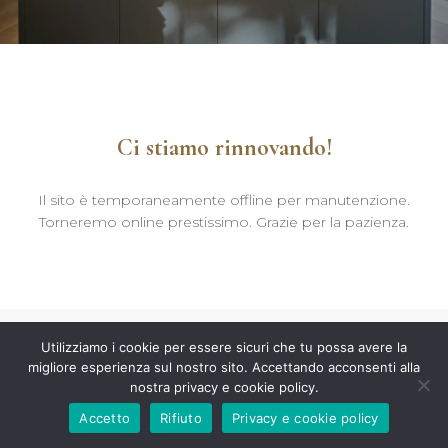
Ci stiamo rinnovando!
Il sito è temporaneamente offline per manutenzione.
Torneremo online prestissimo. Grazie per la pazienza.
Utilizziamo i cookie per essere sicuri che tu possa avere la
migliore esperienza sul nostro sito. Accettando acconsenti alla
nostra privacy e cookie policy.
Accetto
Rifiuto
Privacy e cookie policy