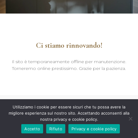
Ci stiamo rinnovando!
Il sito è temporaneamente offline per manutenzione.
Torneremo online prestissimo. Grazie per la pazienza.
Utilizziamo i cookie per essere sicuri che tu possa avere la
migliore esperienza sul nostro sito. Accettando acconsenti alla
nostra privacy e cookie policy.
Accetto
Rifiuto
Privacy e cookie policy