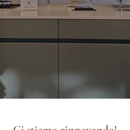
Ci stiamo rinnovando!