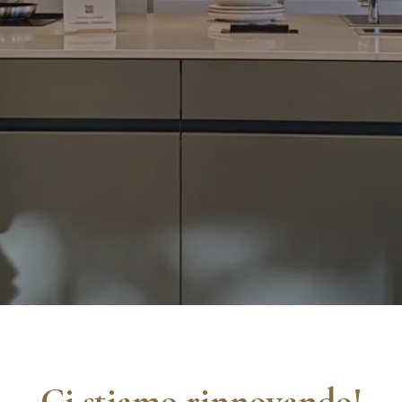
Ci stiamo rinnovando!