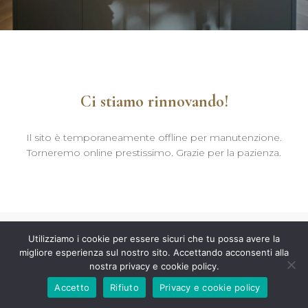
Ci stiamo rinnovando!
Il sito è temporaneamente offline per manutenzione.
Torneremo online prestissimo. Grazie per la pazienza.
Utilizziamo i cookie per essere sicuri che tu possa avere la
migliore esperienza sul nostro sito. Accettando acconsenti alla
nostra privacy e cookie policy.
Accetto
Rifiuto
Privacy e cookie policy