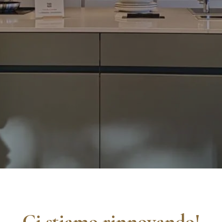
Ci stiamo rinnovando!