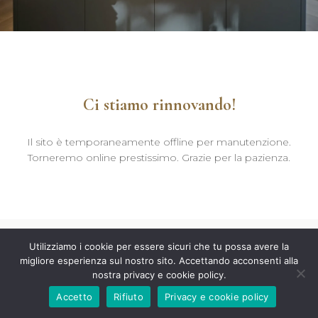
Ci stiamo rinnovando!
Il sito è temporaneamente offline per manutenzione.
Torneremo online prestissimo. Grazie per la pazienza.
Utilizziamo i cookie per essere sicuri che tu possa avere la
migliore esperienza sul nostro sito. Accettando acconsenti alla
nostra privacy e cookie policy.
Accetto
Rifiuto
Privacy e cookie policy