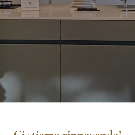
Ci stiamo rinnovando!