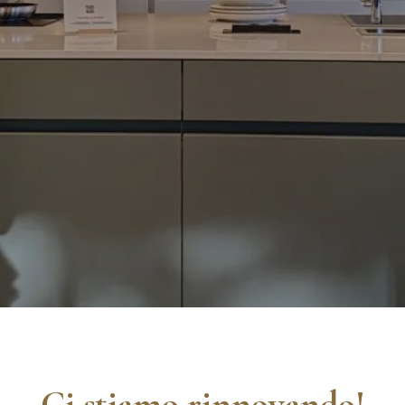
Ci stiamo rinnovando!