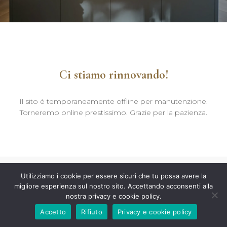
Ci stiamo rinnovando!
Il sito è temporaneamente offline per manutenzione.
Torneremo online prestissimo. Grazie per la pazienza.
Utilizziamo i cookie per essere sicuri che tu possa avere la
migliore esperienza sul nostro sito. Accettando acconsenti alla
nostra privacy e cookie policy.
Accetto
Rifiuto
Privacy e cookie policy