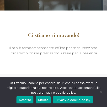
Ci stiamo rinnovando!
Il sito è temporaneamente offline per manutenzione.
Torneremo online prestissimo. Grazie per la pazienza.
Utilizziamo i cookie per essere sicuri che tu possa avere la
migliore esperienza sul nostro sito. Accettando acconsenti alla
nostra privacy e cookie policy.
Accetto
Rifiuto
Privacy e cookie policy