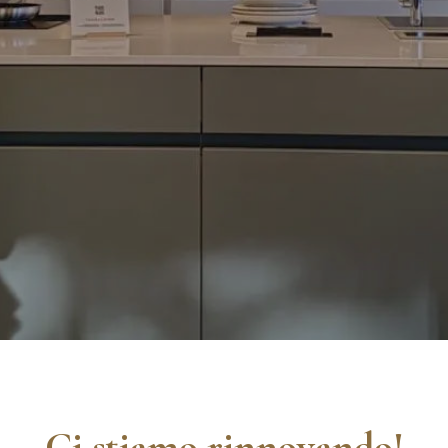
Ci stiamo rinnovando!