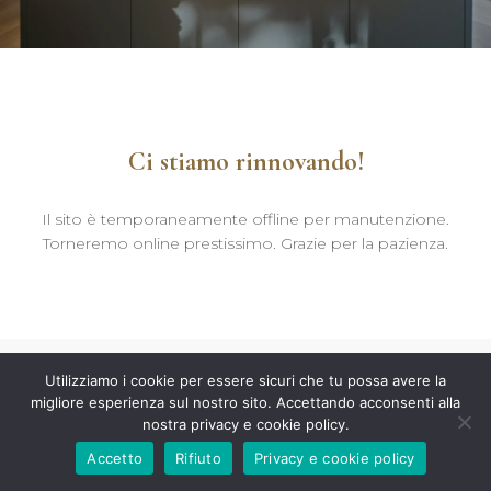
Ci stiamo rinnovando!
Il sito è temporaneamente offline per manutenzione.
Torneremo online prestissimo. Grazie per la pazienza.
Utilizziamo i cookie per essere sicuri che tu possa avere la
migliore esperienza sul nostro sito. Accettando acconsenti alla
nostra privacy e cookie policy.
Accetto
Rifiuto
Privacy e cookie policy