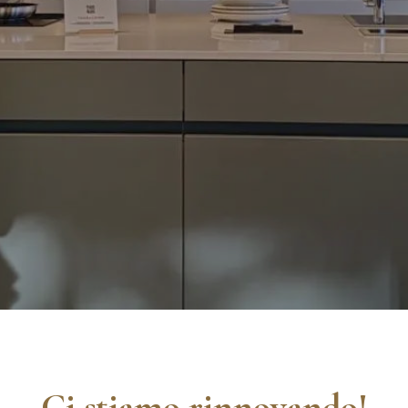
Ci stiamo rinnovando!