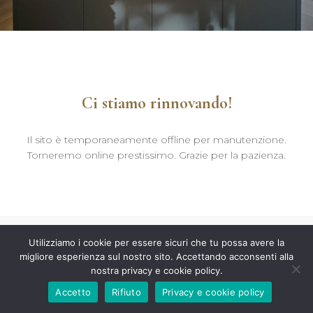
Ci stiamo rinnovando!
Il sito è temporaneamente offline per manutenzione.
Torneremo online prestissimo. Grazie per la pazienza.
Utilizziamo i cookie per essere sicuri che tu possa avere la
migliore esperienza sul nostro sito. Accettando acconsenti alla
nostra privacy e cookie policy.
Accetto
Rifiuto
Privacy e cookie policy