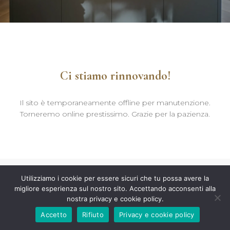
Ci stiamo rinnovando!
Il sito è temporaneamente offline per manutenzione.
Torneremo online prestissimo. Grazie per la pazienza.
Utilizziamo i cookie per essere sicuri che tu possa avere la
migliore esperienza sul nostro sito. Accettando acconsenti alla
nostra privacy e cookie policy.
Accetto
Rifiuto
Privacy e cookie policy