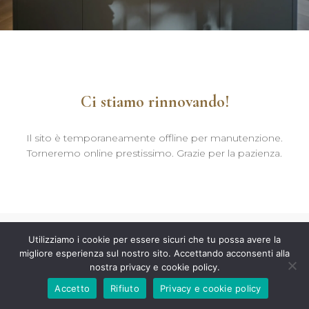
Ci stiamo rinnovando!
Il sito è temporaneamente offline per manutenzione.
Torneremo online prestissimo. Grazie per la pazienza.
Utilizziamo i cookie per essere sicuri che tu possa avere la
migliore esperienza sul nostro sito. Accettando acconsenti alla
nostra privacy e cookie policy.
Accetto
Rifiuto
Privacy e cookie policy