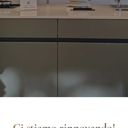
Ci stiamo rinnovando!