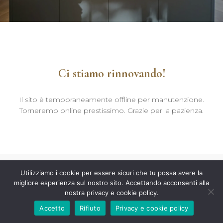
Ci stiamo rinnovando!
Il sito è temporaneamente offline per manutenzione.
Torneremo online prestissimo. Grazie per la pazienza.
Utilizziamo i cookie per essere sicuri che tu possa avere la
migliore esperienza sul nostro sito. Accettando acconsenti alla
nostra privacy e cookie policy.
Accetto
Rifiuto
Privacy e cookie policy