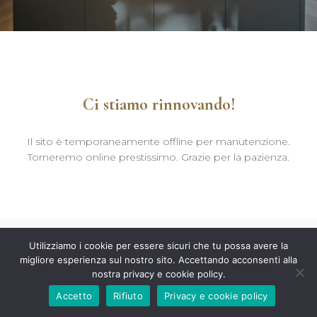
Ci stiamo rinnovando!
Il sito è temporaneamente offline per manutenzione.
Torneremo online prestissimo. Grazie per la pazienza.
Utilizziamo i cookie per essere sicuri che tu possa avere la
migliore esperienza sul nostro sito. Accettando acconsenti alla
nostra privacy e cookie policy.
Accetto
Rifiuto
Privacy e cookie policy