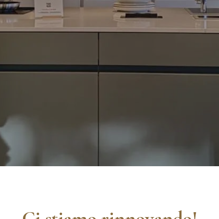
Ci stiamo rinnovando!