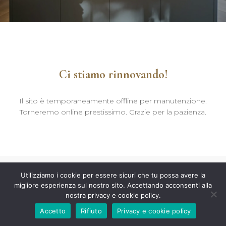
Ci stiamo rinnovando!
Il sito è temporaneamente offline per manutenzione.
Torneremo online prestissimo. Grazie per la pazienza.
Utilizziamo i cookie per essere sicuri che tu possa avere la
migliore esperienza sul nostro sito. Accettando acconsenti alla
nostra privacy e cookie policy.
Accetto
Rifiuto
Privacy e cookie policy