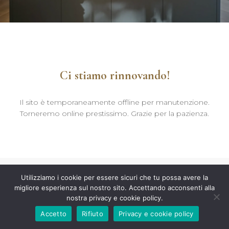
Ci stiamo rinnovando!
Il sito è temporaneamente offline per manutenzione.
Torneremo online prestissimo. Grazie per la pazienza.
Utilizziamo i cookie per essere sicuri che tu possa avere la
migliore esperienza sul nostro sito. Accettando acconsenti alla
nostra privacy e cookie policy.
Accetto
Rifiuto
Privacy e cookie policy