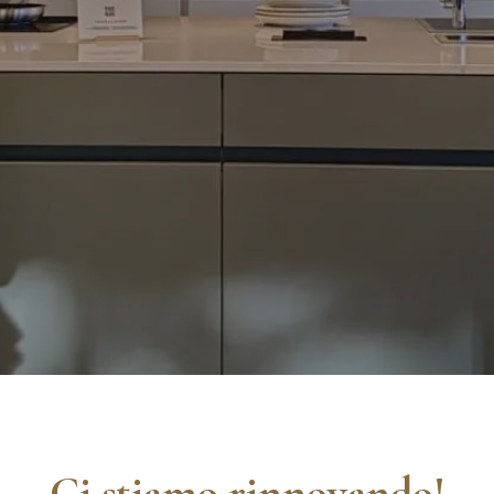
Ci stiamo rinnovando!