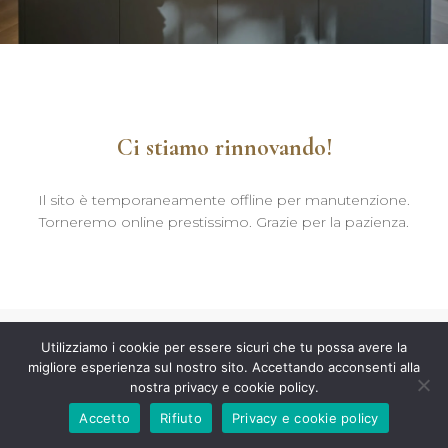
Ci stiamo rinnovando!
Il sito è temporaneamente offline per manutenzione.
Torneremo online prestissimo. Grazie per la pazienza.
Utilizziamo i cookie per essere sicuri che tu possa avere la
migliore esperienza sul nostro sito. Accettando acconsenti alla
nostra privacy e cookie policy.
Accetto
Rifiuto
Privacy e cookie policy