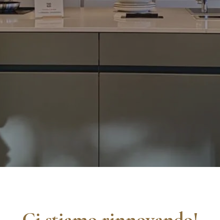
Ci stiamo rinnovando!