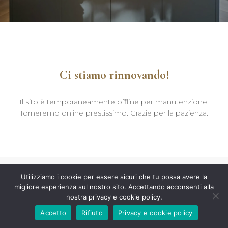
Ci stiamo rinnovando!
Il sito è temporaneamente offline per manutenzione.
Torneremo online prestissimo. Grazie per la pazienza.
Utilizziamo i cookie per essere sicuri che tu possa avere la
migliore esperienza sul nostro sito. Accettando acconsenti alla
nostra privacy e cookie policy.
Accetto
Rifiuto
Privacy e cookie policy