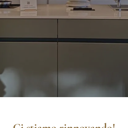
Ci stiamo rinnovando!