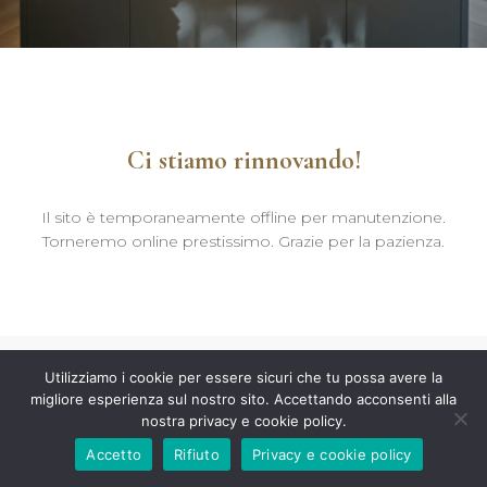
Ci stiamo rinnovando!
Il sito è temporaneamente offline per manutenzione.
Torneremo online prestissimo. Grazie per la pazienza.
Utilizziamo i cookie per essere sicuri che tu possa avere la
migliore esperienza sul nostro sito. Accettando acconsenti alla
nostra privacy e cookie policy.
Accetto
Rifiuto
Privacy e cookie policy