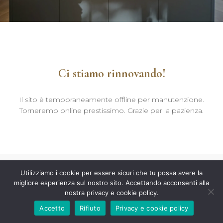
Ci stiamo rinnovando!
Il sito è temporaneamente offline per manutenzione.
Torneremo online prestissimo. Grazie per la pazienza.
Utilizziamo i cookie per essere sicuri che tu possa avere la
migliore esperienza sul nostro sito. Accettando acconsenti alla
nostra privacy e cookie policy.
Accetto
Rifiuto
Privacy e cookie policy