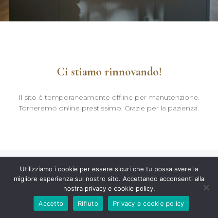
Ci stiamo rinnovando!
Il sito è temporaneamente offline per manutenzione.
Torneremo online prestissimo. Grazie per la pazienza.
Utilizziamo i cookie per essere sicuri che tu possa avere la
migliore esperienza sul nostro sito. Accettando acconsenti alla
nostra privacy e cookie policy.
Accetto
Rifiuto
Privacy e cookie policy