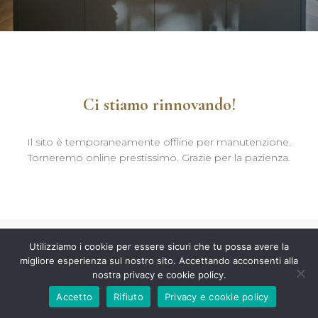
Ci stiamo rinnovando!
Il sito è temporaneamente offline per manutenzione.
Torneremo online prestissimo. Grazie per la pazienza.
Utilizziamo i cookie per essere sicuri che tu possa avere la
migliore esperienza sul nostro sito. Accettando acconsenti alla
nostra privacy e cookie policy.
Accetto
Rifiuto
Privacy e cookie policy