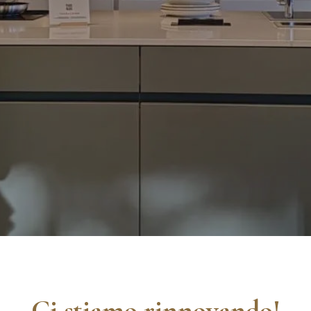
Ci stiamo rinnovando!