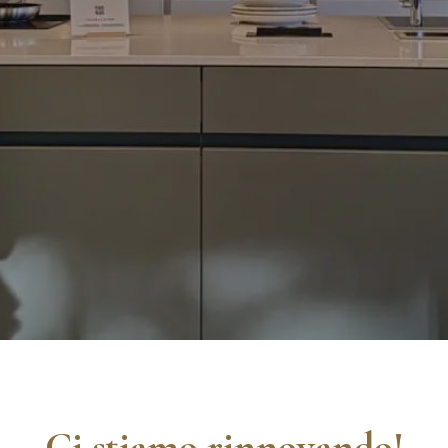
Ci stiamo rinnovando!