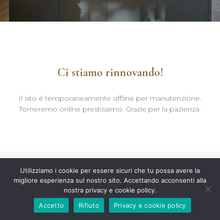
Ci stiamo rinnovando!
Il sito è temporaneamente offline per manutenzione.
Torneremo online prestissimo. Grazie per la pazienza.
Utilizziamo i cookie per essere sicuri che tu possa avere la
migliore esperienza sul nostro sito. Accettando acconsenti alla
nostra privacy e cookie policy.
Accetto
Rifiuto
Privacy e cookie policy