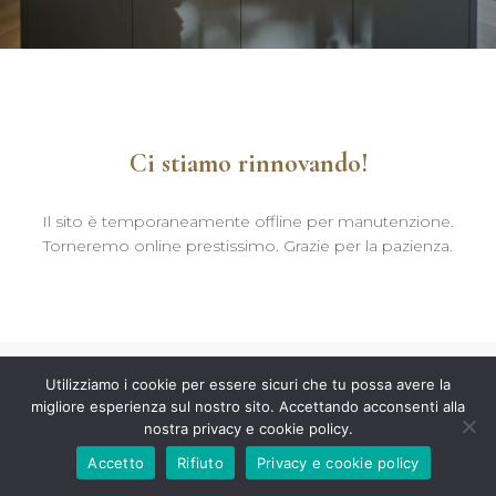
Ci stiamo rinnovando!
Il sito è temporaneamente offline per manutenzione.
Torneremo online prestissimo. Grazie per la pazienza.
Utilizziamo i cookie per essere sicuri che tu possa avere la
migliore esperienza sul nostro sito. Accettando acconsenti alla
nostra privacy e cookie policy.
Accetto
Rifiuto
Privacy e cookie policy