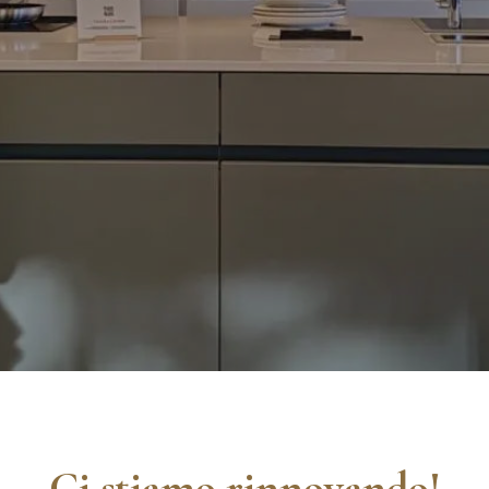
Ci stiamo rinnovando!