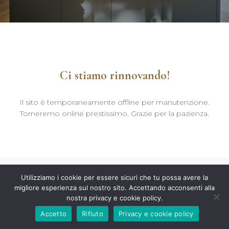
Ci stiamo rinnovando!
Il sito è temporaneamente offline per manutenzione.
Torneremo online prestissimo. Grazie per la pazienza.
Utilizziamo i cookie per essere sicuri che tu possa avere la
migliore esperienza sul nostro sito. Accettando acconsenti alla
nostra privacy e cookie policy.
Accetto
Rifiuto
Privacy e cookie policy