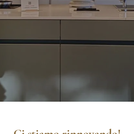
Ci stiamo rinnovando!