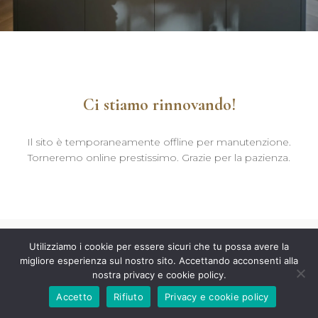
Ci stiamo rinnovando!
Il sito è temporaneamente offline per manutenzione.
Torneremo online prestissimo. Grazie per la pazienza.
Utilizziamo i cookie per essere sicuri che tu possa avere la
migliore esperienza sul nostro sito. Accettando acconsenti alla
nostra privacy e cookie policy.
Accetto
Rifiuto
Privacy e cookie policy