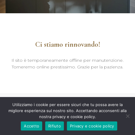
Ci stiamo rinnovando!
Il sito è temporaneamente offline per manutenzione.
Torneremo online prestissimo. Grazie per la pazienza.
Utilizziamo i cookie per essere sicuri che tu possa avere la
migliore esperienza sul nostro sito. Accettando acconsenti alla
nostra privacy e cookie policy.
Accetto
Rifiuto
Privacy e cookie policy