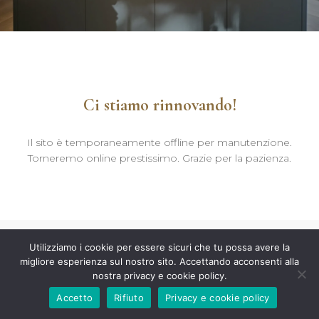
Ci stiamo rinnovando!
Il sito è temporaneamente offline per manutenzione.
Torneremo online prestissimo. Grazie per la pazienza.
Utilizziamo i cookie per essere sicuri che tu possa avere la
migliore esperienza sul nostro sito. Accettando acconsenti alla
nostra privacy e cookie policy.
Accetto
Rifiuto
Privacy e cookie policy