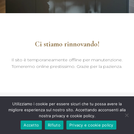
Ci stiamo rinnovando!
Il sito è temporaneamente offline per manutenzione.
Torneremo online prestissimo. Grazie per la pazienza.
Utilizziamo i cookie per essere sicuri che tu possa avere la
migliore esperienza sul nostro sito. Accettando acconsenti alla
nostra privacy e cookie policy.
Accetto
Rifiuto
Privacy e cookie policy