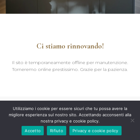
Ci stiamo rinnovando!
Il sito è temporaneamente offline per manutenzione.
Torneremo online prestissimo. Grazie per la pazienza.
Utilizziamo i cookie per essere sicuri che tu possa avere la
migliore esperienza sul nostro sito. Accettando acconsenti alla
nostra privacy e cookie policy.
Accetto
Rifiuto
Privacy e cookie policy