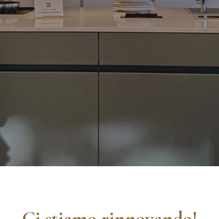
Ci stiamo rinnovando!