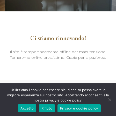
Ci stiamo rinnovando!
Il sito è temporaneamente offline per manutenzione.
Torneremo online prestissimo. Grazie per la pazienza.
Utilizziamo i cookie per essere sicuri che tu possa avere la
migliore esperienza sul nostro sito. Accettando acconsenti alla
nostra privacy e cookie policy.
Accetto
Rifiuto
Privacy e cookie policy