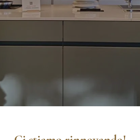
Ci stiamo rinnovando!