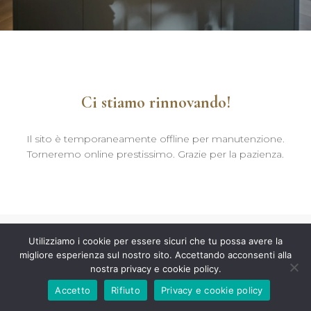
Ci stiamo rinnovando!
Il sito è temporaneamente offline per manutenzione.
Torneremo online prestissimo. Grazie per la pazienza.
Utilizziamo i cookie per essere sicuri che tu possa avere la
migliore esperienza sul nostro sito. Accettando acconsenti alla
nostra privacy e cookie policy.
Accetto
Rifiuto
Privacy e cookie policy