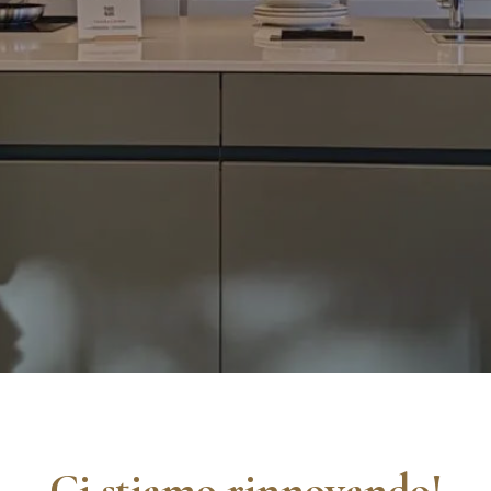
Ci stiamo rinnovando!